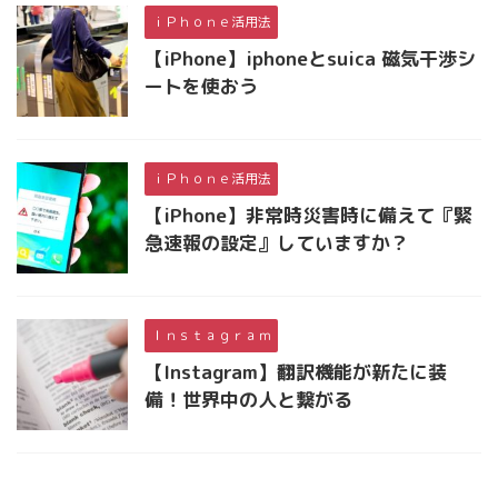
ｉＰｈｏｎｅ活用法
【iPhone】iphoneとsuica 磁気干渉シ
ートを使おう
ｉＰｈｏｎｅ活用法
【iPhone】非常時災害時に備えて『緊
急速報の設定』していますか？
Ｉｎｓｔａｇｒａｍ
【Instagram】翻訳機能が新たに装
備！世界中の人と繋がる