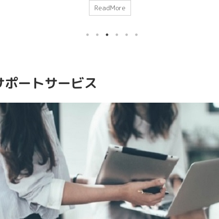
た本
機能を標準設定のままにしておくと、気を付けないと電車内な
イ
ReadMore
ど近くのiPhone保持者に 自分の名前を知らせてしまう可能性や
改
人」
勝手に写真が送られてくるなどの危険もあります。 (最近では
種
24
AirDrop痴漢ともいうそうでニュースもなってます) そうならな
ー
い為にもiPho ...
ssサポートサービス