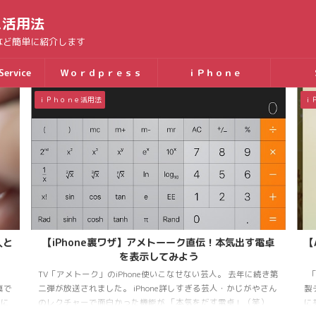
ス活用法
用法など簡単に紹介します
Service
Ｗｏｒｄｐｒｅｓｓ
ｉＰｈｏｎｅ
ｉＰｈｏｎｅ活用法
ｉ
卓
【AirDrop痴漢に注意】iPhoneAirDropで名前を知ら
れない設定にする
i
き第
「AirDrop」は、 近くにある他のiPhone・iPad・Mac 等のApple
帳
さん
製デバイスと「写真」・「ビデオ」・「位置情報」などを簡単
に
）
に共有することができます。 その代わり、 「AirDrop」という
s