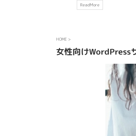
きの方々がそれ
「アメトーーク！」iPhone使いこなせない芸人で紹介され
ReadMore
から、 なるべ
気の電卓 ※iPhone詳しすぎる芸人・かじがやさんとは！？
てましたが結構
↓↓↓ 【iPhone芸人】アメトーク「iPhone使いこなせない芸
などが読めな
でiPhoneに詳しいカジガヤとは！？ - 東京 街ネタ トレンド 
頑張れば良かっ
時 早速やっ ...
HOME
>
女性向けWordPre