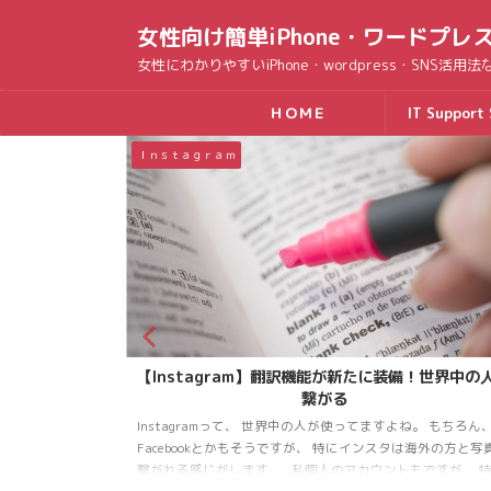
女性向け簡単iPhone・ワードプレ
女性にわかりやすいiPhone・wordpress・SNS活
ＨＯＭＥ
IT Support 
ｉＰｈｏｎｅ活用法
備！世界中の人と
【iPhone裏ワザ】アメトーーク直伝！本気出す電
を表示してみよう
ね。 もちろん、
TV「アメトーク」のiPhone使いこなせない芸人。 去年に続
は海外の方と写真で
二弾が放送されました。 iPhone詳しすぎる芸人・かじがや
もですが、 特に
のレクチャーで面白かった機能が 「本気をだす電卓」（笑