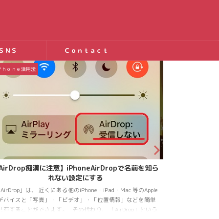
ＳＮＳ
Ｃｏｎｔａｃｔ
Ｐｈｏｎｅ活用法
ｉＰｈｏｎｅ活用
【iPhone】iPhoneとICカードの相性は？
【iPhone】
PhoneとSuica？PASUMOは一緒にしても大丈夫？ iPhoneでも手
iPhone6pl
型のケースを使ってる方が増えていますね。私もiPhone6plus
入れるパスケース
してから手帳型にしています。 そして手帳のポケットに
改札通過する時
uicaなどのICカードが入れられるのですが iPhoneとSuica(ス
っ、でもスマホと