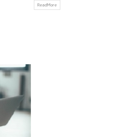
カ)を一緒に入れて大丈夫なの？ 基本的にはICチップと自動
だっけ？ とお
ReadMore
札機とに流れる微弱電波で情報のやりとりをしています。２
してしまってエ
類の異なるICチップから個々の微弱電波が発生されるとエラ
ト必要だよね 
を起こしてしま ...
スの部分に磁気干