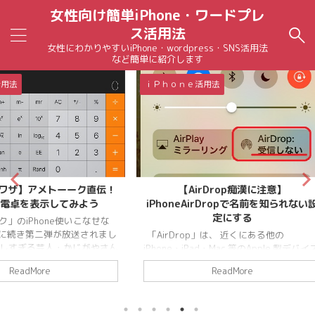
女性向け簡単iPhone・ワードプレ
ス活用法
女性にわかりやすいiPhone・wordpress・SNS活用法
など簡単に紹介します
ｉＰｈｏｎｅ活用法
ｉＰｈｏｎ
ーク直伝！
【AirDrop痴漢に注意】
【iPho
みよう
iPhoneAirDropで名前を知られない設
定にする
いこなせな
iPhone
送されまし
大丈夫？ 
「AirDrop」は、 近くにある他の
かじがやさん
てる方が
iPhone・iPad・Mac 等のApple 製デバイス
 「本気を
iPhone
と「写真」・「ビデオ」・「位置情報」な
ReadMore
ーク！」
す。 そし
どを簡単に共有することができます。 そ
紹介された本
ICカード
の代わり、 「AirDrop」という機能を標準
芸人・かじ
Suica
設定のままにしておくと、気を付けないと
ne芸人】ア
基本的に