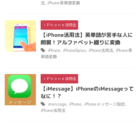
法
,
iPhone英単語変換
ｉＰｈｏｎｅ活用法
【iPhone活用法】英単語が苦手な人に
朗報！アルファベット綴りに変換
iPhone
,
iPhone6plus
,
iPhone活用法
,
iPhone英
単語変換
ｉＰｈｏｎｅ活用法
【iMessage】iPhoneのiMessageって
なに！？
imessage
,
iPhone
,
iPhoneメッセージ設定
,
iPhone活用法