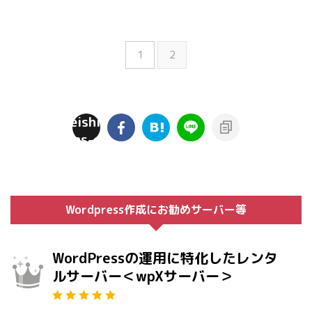
1
2
rei05/jyoseishien.com/public_html/inet/wp-
on
t/plugins/sns-count-cache/sns-count-
lin
php
Wordpress作成にお勧めサーバー等
WordPressの運用に特化したレンタ
ルサーバー＜wpXサーバー＞