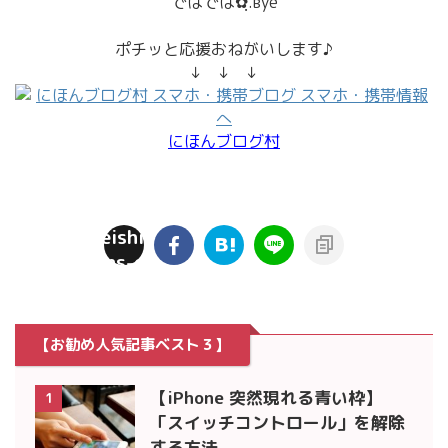
ではでは✿ฺ.вyё
ポチッと応援おねがいします♪
↓ ↓ ↓
にほんブログ村
rei05/jyoseishien.com/public_html/inet/wp-
on
t/plugins/sns-count-cache/sns-count-
lin
php
【お勧め人気記事ベスト３】
【iPhone 突然現れる青い枠】
1
「スイッチコントロール」を解除
する方法