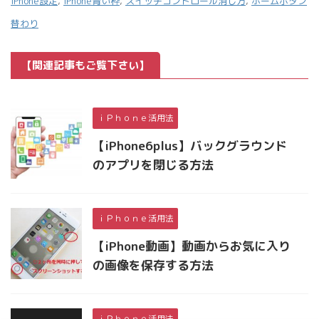
iPhone設定
,
iPhone青い枠
,
スイッチコントロール消し方
,
ホームボタン
替わり
【関連記事もご覧下さい】
ｉＰｈｏｎｅ活用法
【iPhone6plus】バックグラウンド
のアプリを閉じる方法
ｉＰｈｏｎｅ活用法
【iPhone動画】動画からお気に入り
の画像を保存する方法
ｉＰｈｏｎｅ活用法