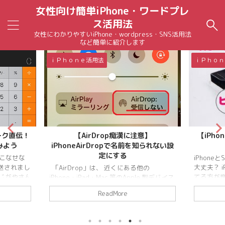
女性向け簡単iPhone・ワードプレ
ス活用法
女性にわかりやすいiPhone・wordpress・SNS活用法
など簡単に紹介します
ｉＰｈｏｎｅ活用法
ｉＰｈｏｎ
ーク直伝！
【AirDrop痴漢に注意】
【iPho
みよう
iPhoneAirDropで名前を知られない設
定にする
いこなせな
iPhone
送されまし
大丈夫？ 
「AirDrop」は、 近くにある他の
かじがやさん
てる方が
iPhone・iPad・Mac 等のApple 製デバイス
 「本気を
iPhone
と「写真」・「ビデオ」・「位置情報」な
ReadMore
ーク！」
す。 そし
どを簡単に共有することができます。 そ
紹介された本
ICカード
の代わり、 「AirDrop」という機能を標準
芸人・かじ
Suica
設定のままにしておくと、気を付けないと
ne芸人】ア
基本的に