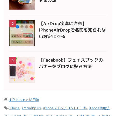
【AirDrop痴漢に注意】
2
iPhoneAirDropで名前を知られな
い設定にする
【Facebook】フェイスブックの
3
バナーをブログに貼る方法
-
ｉＰｈｏｎｅ活用法
-
iPhone
,
iPhone6plus
,
iPhoneスイッチコントロール
,
iPhone活用法
,